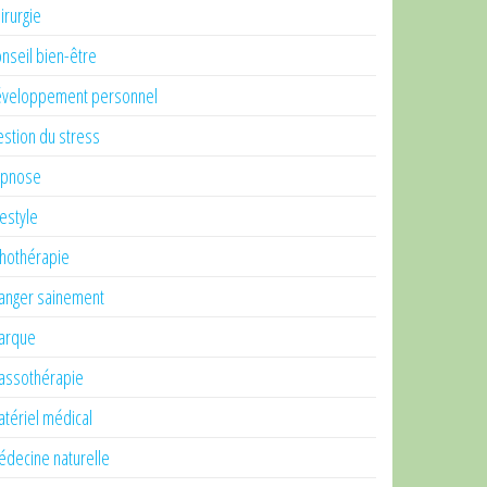
irurgie
nseil bien-être
veloppement personnel
stion du stress
ypnose
festyle
thothérapie
nger sainement
arque
ssothérapie
tériel médical
decine naturelle