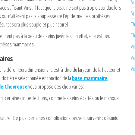
So
suffisant. Ainsi, il faut que la peau ne soit pas trop distendue lors
Sp
ts qui n’altèrent pas la souplesse de l’épiderme. Les prothèses
Th
sultat sera plus souple et plus naturel.
Th
nent pas à la peau des seins juvéniles. En effet, elle est peu
rothèses mammaires.
Vi
aires
Vi
Vi
sidérer leurs dimensions. C’est-à-dire du largeur, de la hauteur et
 doit être sélectionnée en fonction de la
base mammaire
 de Chevreuse
vous propose des choix variés.
uent certaines imperfections, comme les seins écartés ou le manque
 naturel. De plus, certaines complications peuvent survenir : désunion