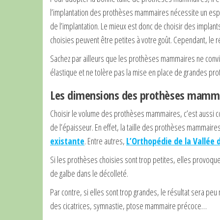
l’implantation des prothèses mammaires nécessite un espace 
de l’implantation. Le mieux est donc de choisir des implan
choisies peuvent être petites à votre goût. Cependant, le ré
Sachez par ailleurs que les prothèses mammaires ne convien
élastique et ne tolère pas la mise en place de grandes p
Les dimensions des prothèses mamm
Choisir le volume des prothèses mammaires, c’est aussi con
de l’épaisseur. En effet, la taille des prothèses mammaires
existante
. Entre autres,
L’Orthopédie de la Vallée
Si les prothèses choisies sont trop petites, elles provoq
de galbe dans le décolleté.
Par contre, si elles sont trop grandes, le résultat sera peu
des cicatrices, symnastie, ptose mammaire précoce…