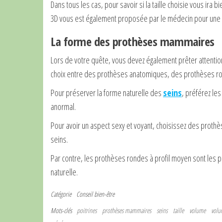
Dans tous les cas, pour savoir si la taille choisie vous ira 
3D vous est également proposée par le médecin pour une mei
La forme des prothèses mammaires
Lors de votre quête, vous devez également prêter attentio
choix entre des prothèses anatomiques, des prothèses ron
Pour préserver la forme naturelle des
seins
, préférez le
anormal.
Pour avoir un aspect sexy et voyant, choisissez des prothès
seins.
Par contre, les prothèses rondes à profil moyen sont les p
naturelle.
Catégorie
Conseil bien-être
Mots-clés
poitrines
prothèses mammaires
seins
taille
volume
volu