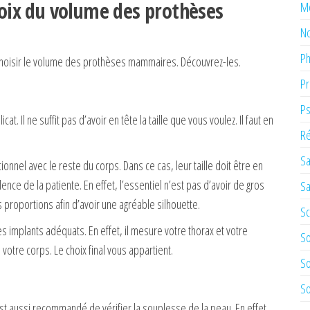
choix du volume des prothèses
M
No
Ph
choisir le volume des prothèses mammaires. Découvrez-les.
Pr
Ps
icat. Il ne suffit pas d’avoir en tête la taille que vous voulez. Il faut en
Ré
Sa
nnel avec le reste du corps. Dans ce cas, leur taille doit être en
nce de la patiente. En effet, l’essentiel n’est pas d’avoir de gros
Sa
 proportions afin d’avoir une agréable silhouette.
Sc
 implants adéquats. En effet, il mesure votre thorax et votre
So
votre corps. Le choix final vous appartient.
So
So
st aussi recommandé de vérifier la souplesse de la peau. En effet,