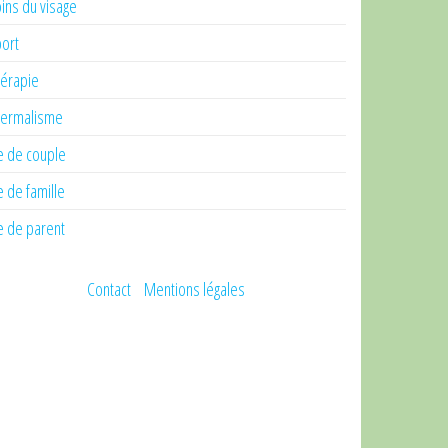
ins du visage
ort
érapie
ermalisme
e de couple
e de famille
e de parent
Contact
Mentions légales