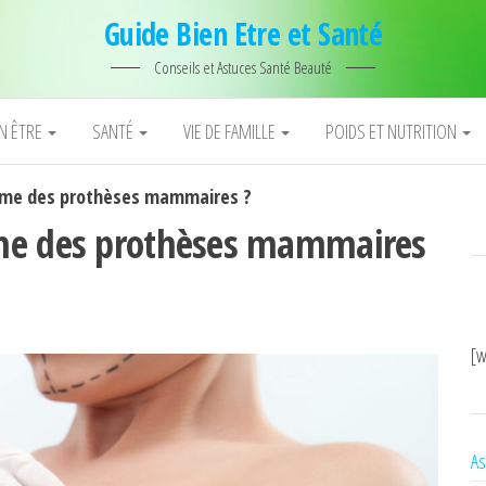
Guide Bien Etre et Santé
Conseils et Astuces Santé Beauté
EN ÊTRE
SANTÉ
VIE DE FAMILLE
POIDS ET NUTRITION
lume des prothèses mammaires ?
ume des prothèses mammaires
[w
As