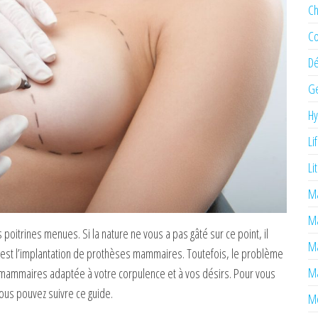
Ch
Co
Dé
Ge
H
Li
Li
Ma
M
itrines menues. Si la nature ne vous a pas gâté sur ce point, il
Ma
’est l’implantation de prothèses mammaires. Toutefois, le problème
Ma
es mammaires adaptée à votre corpulence et à vos désirs. Pour vous
us pouvez suivre ce guide.
Mé