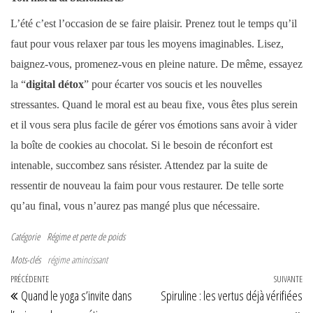
L’été c’est l’occasion de se faire plaisir. Prenez tout le temps qu’il
faut pour vous relaxer par tous les moyens imaginables. Lisez,
baignez-vous, promenez-vous en pleine nature. De même, essayez
la “
digital détox
” pour écarter vos soucis et les nouvelles
stressantes. Quand le moral est au beau fixe, vous êtes plus serein
et il vous sera plus facile de gérer vos émotions sans avoir à vider
la boîte de cookies au chocolat. Si le besoin de réconfort est
intenable, succombez sans résister. Attendez par la suite de
ressentir de nouveau la faim pour vous restaurer. De telle sorte
qu’au final, vous n’aurez pas mangé plus que nécessaire.
Catégorie
Régime et perte de poids
Mots-clés
régime amincissant
Navigation de l’article
Article précédent
PRÉCÉDENTE
SUIVANTE
Art
Quand le yoga s’invite dans
Spiruline : les vertus déjà vérifiées