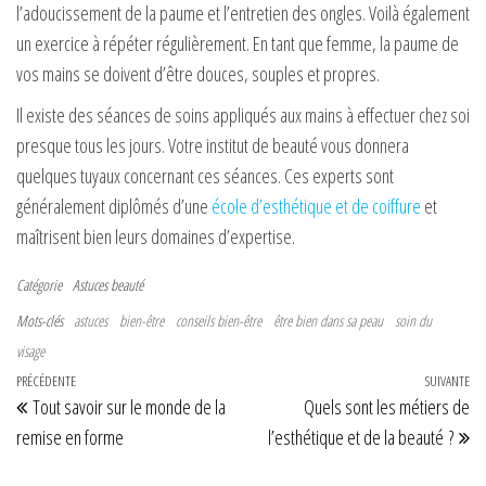
l’adoucissement de la paume et l’entretien des ongles. Voilà également
un exercice à répéter régulièrement. En tant que femme, la paume de
vos mains se doivent d’être douces, souples et propres.
Il existe des séances de soins appliqués aux mains à effectuer chez soi
presque tous les jours. Votre institut de beauté vous donnera
quelques tuyaux concernant ces séances. Ces experts sont
généralement diplômés d’une
école d’esthétique et de coiffure
et
maîtrisent bien leurs domaines d’expertise.
Catégorie
Astuces beauté
Mots-clés
astuces
bien-être
conseils bien-être
être bien dans sa peau
soin du
visage
Navigation de l’article
Article précédent
PRÉCÉDENTE
SUIVANTE
Art
Tout savoir sur le monde de la
Quels sont les métiers de
remise en forme
l’esthétique et de la beauté ?