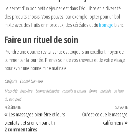
Le secret d’un bon petit déjeuner est dans l’équilibre et la diversité
des produits choisis. Vous pouvez, par exemple, opter pour un bol
mixte avec des fruits en morceaux, des céréales et du
fromage
blanc.
Faire un rituel de soin
Prendre une douche revitalisante est toujours un excellent moyen de
commencer la journée. Prenez soin de vos cheveux et de votre visage
pour avoir une bonne mine matinale.
Catégorie
Conseil bien-être
Mots-clés
bien-être
bonnes habitudes
conseils et astuces
forme
matinée
se lever
du bon pied
Navigation de l’article
Article précédent
PRÉCÉDENTE
SUIVANTE
Art
Les massages bien-être et leurs
Qu’est-ce que le massage
bienfaits : et si on en parlait ?
californien ?
2 commentaires