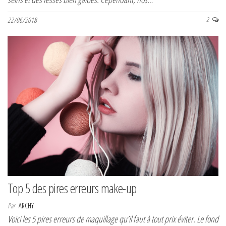
22/06/2018
2
Top 5 des pires erreurs make-up
Par
ARCHY
Voici les 5 pires erreurs de maquillage qu’il faut à tout prix éviter. Le fond