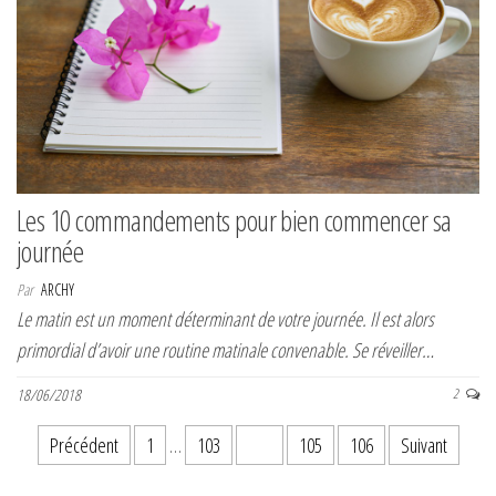
Les 10 commandements pour bien commencer sa
journée
Par
ARCHY
Le matin est un moment déterminant de votre journée. Il est alors
primordial d’avoir une routine matinale convenable. Se réveiller…
18/06/2018
2
Pagination des publications
Précédent
1
…
103
104
105
106
Suivant