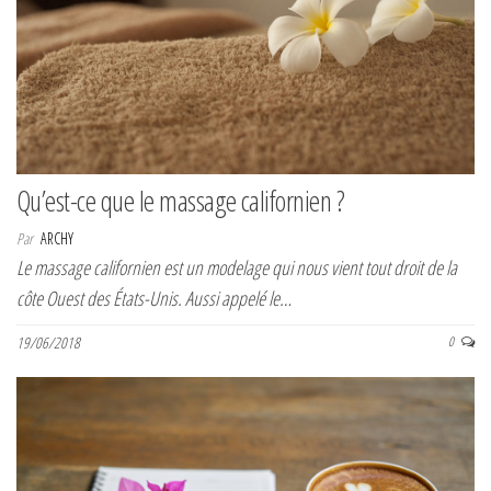
Qu’est-ce que le massage californien ?
Par
ARCHY
Le massage californien est un modelage qui nous vient tout droit de la
côte Ouest des États-Unis. Aussi appelé le…
19/06/2018
0